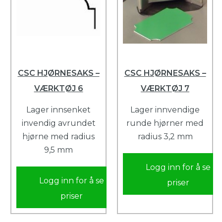
CSC HJØRNESAKS –
CSC HJØRNESAKS –
VÆRKTØJ 6
VÆRKTØJ 7
Lager innsenket
Lager innvendige
invendig avrundet
runde hjørner med
hjørne med radius
radius 3,2 mm
9,5 mm
Logg inn for å se
Logg inn for å se
priser
priser