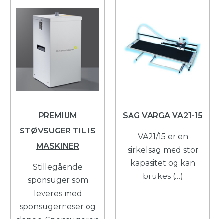
PREMIUM
SAG VARGA VA21-15
STØVSUGER TIL IS
VA21/15 er en
MASKINER
sirkelsag med stor
kapasitet og kan
Stillegående
brukes (…)
sponsuger som
leveres med
sponsugerneser og