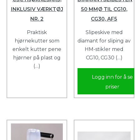
INKLUSIV VÆRKTØJ
50 MMØ TIL CG10,
NR. 2
CG30, AF5
Praktisk
Slipeskive med
hjørnekutter som
diamant for sliping av
enkelt kutter pene
HM-stikler med
hjørner på plast og
CG10, CG30 (…)
(…)
Logg inn for å se
priser