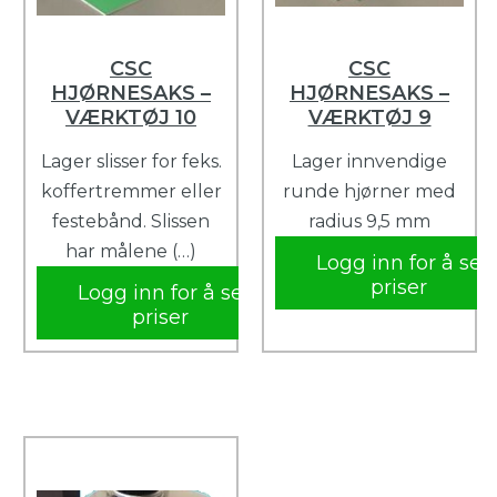
CSC
CSC
HJØRNESAKS –
HJØRNESAKS –
VÆRKTØJ 10
VÆRKTØJ 9
Lager slisser for feks.
Lager innvendige
koffertremmer eller
runde hjørner med
festebånd. Slissen
radius 9,5 mm
har målene (…)
Logg inn for å se
priser
Logg inn for å se
priser