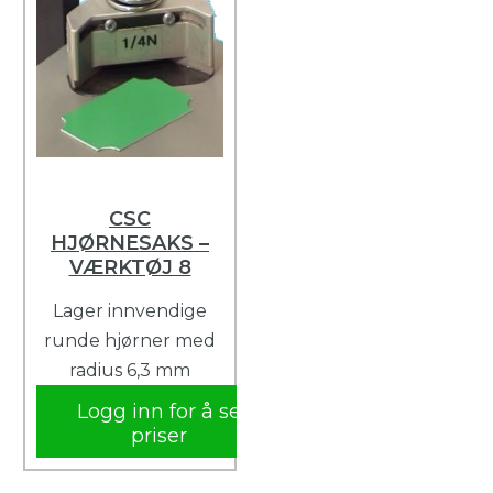
CSC
HJØRNESAKS –
VÆRKTØJ 8
Lager innvendige
runde hjørner med
radius 6,3 mm
Logg inn for å se
priser