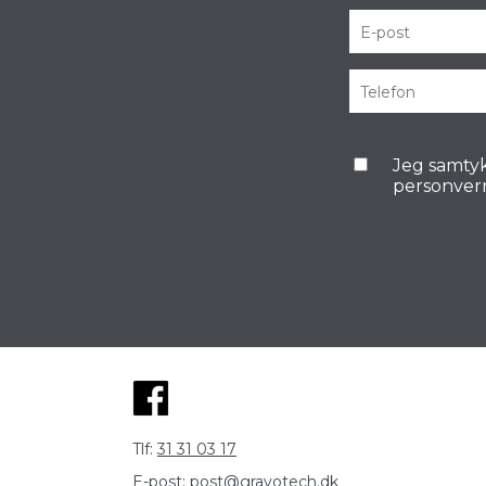
Jeg samtyk
personver
Tlf:
31 31 03 17
E-post:
post@gravotech.dk