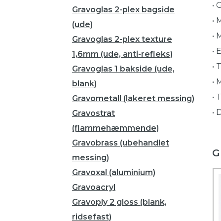
• 
Gravoglas 2-plex bagside
• 
(ude)
• 
Gravoglas 2-plex texture
• 
1,6mm (ude, anti-refleks)
• 
Gravoglas 1 bakside (ude,
• 
blank)
• 
Gravometall (lakeret messing)
• 
Gravostrat
(flammehæmmende)
Gravobrass (ubehandlet
G
messing)
Gravoxal (aluminium)
Gravoacryl
Gravoply 2 gloss (blank,
ridsefast)