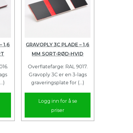
 1,6
GRAVOPLY 3C PLADE – 1,6
RT
MM SORT-RØD-HVID
016.
Overflatefarge: RAL 9017.
ags
Gravoply 3C er en 3-lags
(…)
graveringsplate for (…)
Logg inn for å se
priser