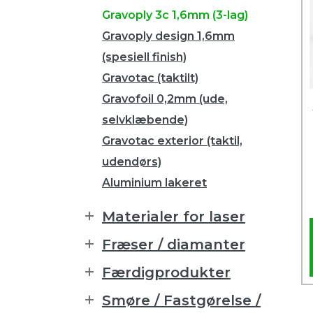
Gravoply 3c 1,6mm (3-lag)
Gravoply design 1,6mm
(spesiell finish)
Gravotac (taktilt)
Gravofoil 0,2mm (ude,
selvklæbende)
Gravotac exterior (taktil,
udendørs)
Aluminium lakeret
Materialer for laser
Fræser / diamanter
Færdigprodukter
Smøre / Fastgørelse /