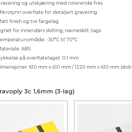
Gravering og utskjæring med roterende fres
Mikrotynn overflate for detaljert gravering
Matt finish og tre fargelag
Egnet for innendørs skilting, navneskilt, tags
Temperaturområde: -30°C til 70°C
Materiale: ABS
Tykkelse på overflatelaget: 0.1 mm
Dimensjoner: 610 mm x 610 mm / 1220 mm x 610 mm (dobb
ravoply 3c 1,6mm (3-lag)