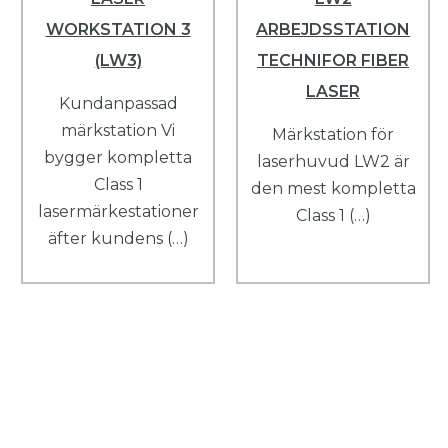
WORKSTATION 3
ARBEJDSSTATION
(LW3)
TECHNIFOR FIBER
LASER
Kundanpassad
märkstation Vi
Märkstation för
bygger kompletta
laserhuvud LW2 är
Class 1
den mest kompletta
lasermärkestationer
Class 1 (…)
äfter kundens (…)