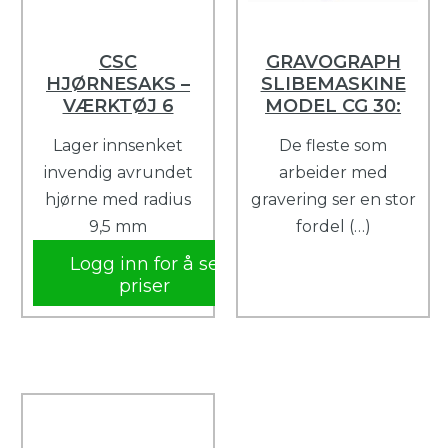
CSC
GRAVOGRAPH
HJØRNESAKS –
SLIBEMASKINE
VÆRKTØJ 6
MODEL CG 30:
Lager innsenket
De fleste som
invendig avrundet
arbeider med
hjørne med radius
gravering ser en stor
9,5 mm
fordel (…)
Logg inn for å se
priser