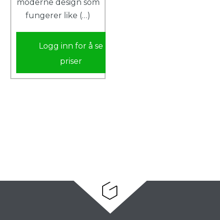
moderne design som
fungerer like (…)
Logg inn for å se
priser