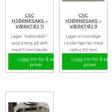
CSC
CSC
HJØRNESAKS –
HJØRNESAKS –
VÆRKTØJ 11
VÆRKTØJ 9
Lager “maleriskilt”-
Lager innvendige
avslutning på skilt
runde hjørner med
med 11 mm høyde
radius 9,5 mm
Logg inn for å se
Logg inn for å se
priser
priser