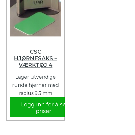
CSC
HJØRNESAKS –
VÆRKTØJ 4
Lager utvendige
runde hjørner med
radius 9,5 mm
Logg inn for å se
priser