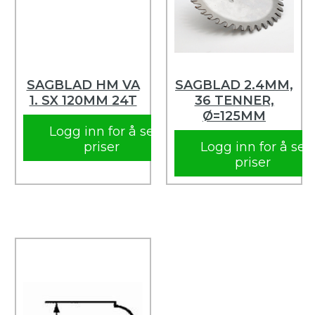
SAGBLAD HM VA
SAGBLAD 2.4MM,
1. SX 120MM 24T
36 TENNER,
Ø=125MM
Logg inn for å se
priser
Logg inn for å se
priser