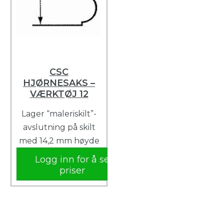
CSC
HJØRNESAKS –
VÆRKTØJ 12
Lager “maleriskilt”-
avslutning på skilt
med 14,2 mm høyde
Logg inn for å se
priser