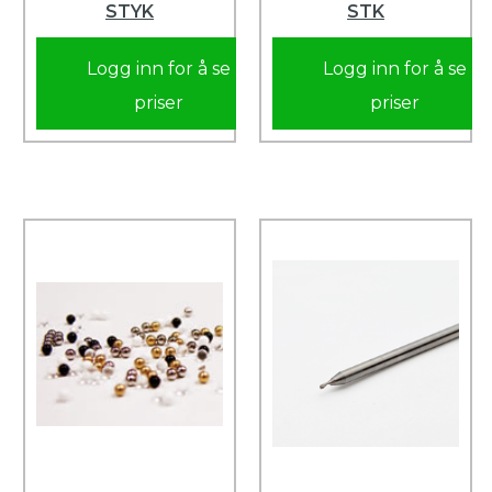
STYK
STK
Logg inn for å se
Logg inn for å se
priser
priser