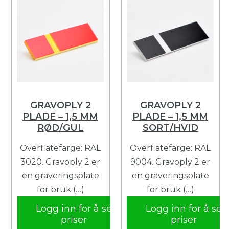
GRAVOPLY 2
GRAVOPLY 2
PLADE – 1,5 MM
PLADE – 1,5 MM
RØD/GUL
SORT/HVID
Overflatefarge: RAL
Overflatefarge: RAL
3020. Gravoply 2 er
9004. Gravoply 2 er
en graveringsplate
en graveringsplate
for bruk (…)
for bruk (…)
Logg inn for å se
Logg inn for å se
priser
priser