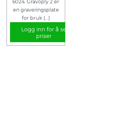
6024. Gravoply 2 er
en graveringsplate
for bruk (…)
Logg inn for å se
priser