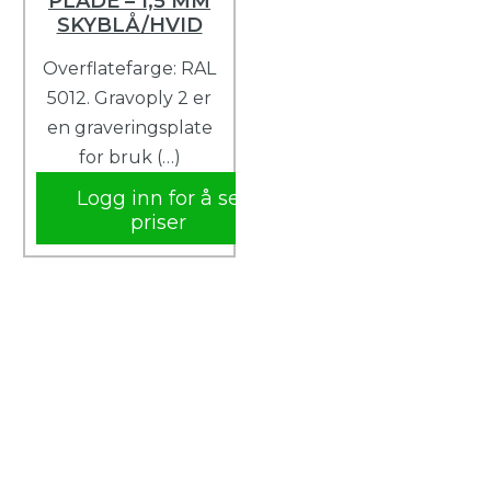
PLADE – 1,5 MM
SKYBLÅ/HVID
Overflatefarge: RAL
5012. Gravoply 2 er
en graveringsplate
for bruk (…)
Logg inn for å se
priser