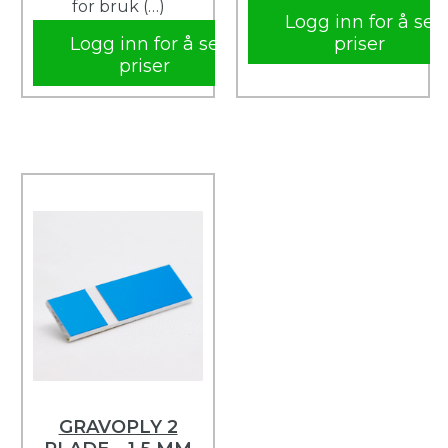
for bruk (…)
Logg inn for å se
Logg inn for å se
priser
priser
GRAVOPLY 2