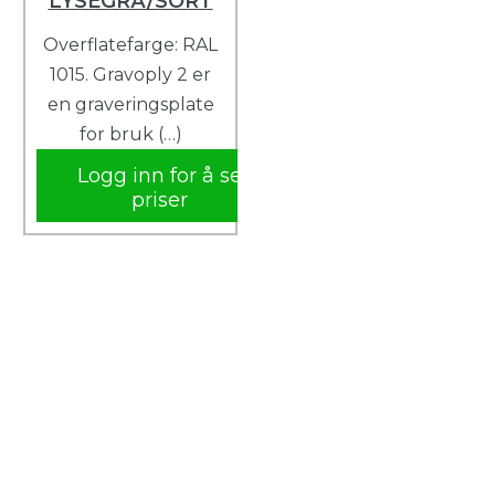
LYSEGRÅ/SORT
Overflatefarge: RAL
1015. Gravoply 2 er
en graveringsplate
for bruk (…)
Logg inn for å se
priser