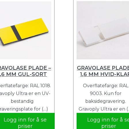
RAVOLASE PLADE –
GRAVOLASE PLADE
1,6 MM GUL-SORT
1,6 MM HVID-KLA
erflatefarge: RAL 1018.
Overflatefarge: RAL
avoply Ultra er en UV-
9003. Kun for
bestandig
baksidegravering.
raveringsplate for (…)
Gravoply Ultra er en (
Logg inn for å se
Logg inn for å s
priser
priser