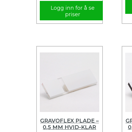
Logg inn for å se
priser
GRAVOFLEX PLADE –
G
0,5 MM HVID-KLAR
0