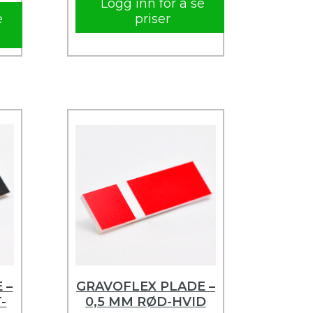
Logg inn for å se
e
priser
 –
GRAVOFLEX PLADE –
-
0,5 MM RØD-HVID