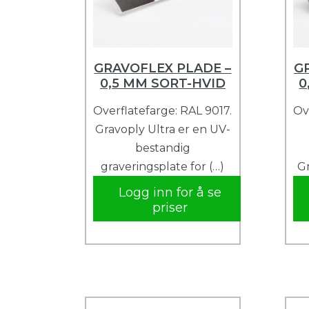
GRAVOFLEX PLADE –
G
0,5 MM SORT-HVID
0
Overflatefarge: RAL 9017.
Ov
Gravoply Ultra er en UV-
bestandig
graveringsplate for (…)
Gr
Logg inn for å se
priser