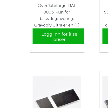
Overflatefarge: RAL
9003. Kun for
9
baksidegravering.
Gravoply Ultra er en (…)
g
Logg inn for å se
priser