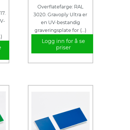
Overflatefarge: RAL
17.
3020. Gravoply Ultra er
UV-
en UV-bestandig
graveringsplate for (…)
…)
Logg inn for å se
e
priser