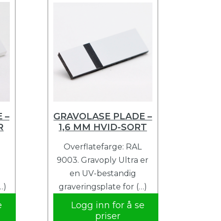
 –
GRAVOLASE PLADE –
R
1,6 MM HVID-SORT
Overflatefarge: RAL
9003. Gravoply Ultra er
en UV-bestandig
…)
graveringsplate for (…)
e
Logg inn for å se
priser