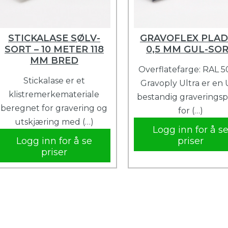
STICKALASE SØLV-
GRAVOFLEX PLAD
SORT – 10 METER 118
0,5 MM GUL-SO
MM BRED
Overflatefarge: RAL 5
Stickalase er et
Gravoply Ultra er en 
klistremerkemateriale
bestandig graveringsp
beregnet for gravering og
for (…)
utskjæring med (…)
Logg inn for å s
Logg inn for å se
priser
priser