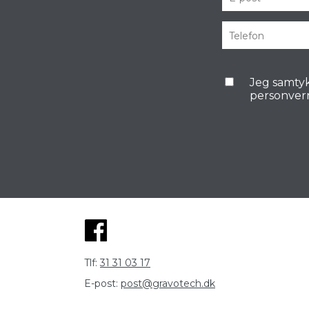
Jeg samtyk
personver
Tlf:
31 31 03 17
E-post:
post@gravotech.dk