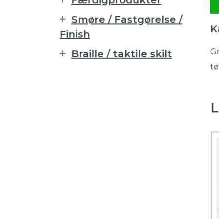
Færdigprodukter
Smøre / Fastgørelse /
K
Finish
Gr
Braille / taktile skilt
tø
L