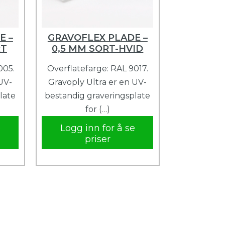
E –
GRAVOFLEX PLADE –
RT
0,5 MM SORT-HVID
005.
Overflatefarge: RAL 9017.
UV-
Gravoply Ultra er en UV-
late
bestandig graveringsplate
for (…)
e
Logg inn for å se
priser