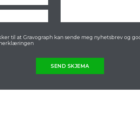
ker til at Gravograph kan sende meg nyhetsbrev og go
nerklæringen
SEND SKJEMA