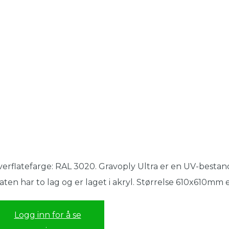
erflatefarge: RAL 3020. Gravoply Ultra er en UV-bestand
aten har to lag og er laget i akryl. Størrelse 610x610mm
Logg inn for å se