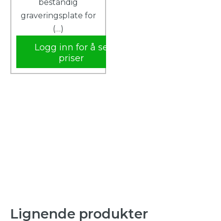
bestandig
graveringsplate for
(…)
Logg inn for å se
priser
Lignende produkter