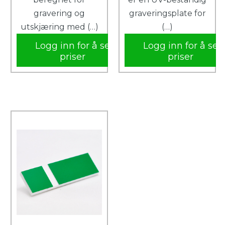
gravering og
graveringsplate for
utskjæring med (…)
(…)
Logg inn for å se
Logg inn for å se
priser
priser