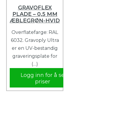
GRAVOFLEX
PLADE – 0,5 MM
ÆBLEGRØN-HVID
Overflatefarge: RAL
6032. Gravoply Ultra
er en UV-bestandig
graveringsplate for
(…)
Logg inn for å se
priser