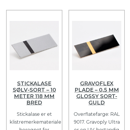
STICKALASE
GRAVOFLEX
SØLV-SORT – 10
PLADE – 0,5 MM
METER 118 MM
GLOSSY SORT-
BRED
GULD
Stickalase er et
Overflatefarge: RAL
klistremerkemateriale
9017. Gravoply Ultra
beregnet for
er en UV-bestandig