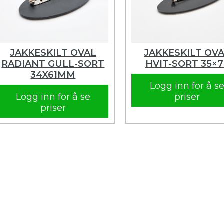
JAKKESKILT OVAL
JAKKESKILT OV
RADIANT GULL-SORT
HVIT-SORT 35×7
34X61MM
Logg inn for å s
Logg inn for å se
priser
priser