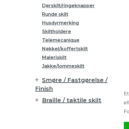
Dørskilt/ringeknapper
Runde skilt
Husdyrmerking
Skiltholdere
Telemecanique
Nøkkel/koffertskilt
Maleriskilt
Jakke/lommeskilt
Smøre / Fastgørelse /
Finish
Et
Braille / taktile skilt
el
Fo