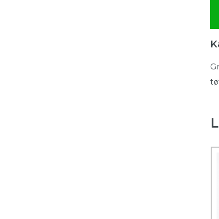
K
Gr
tø
L