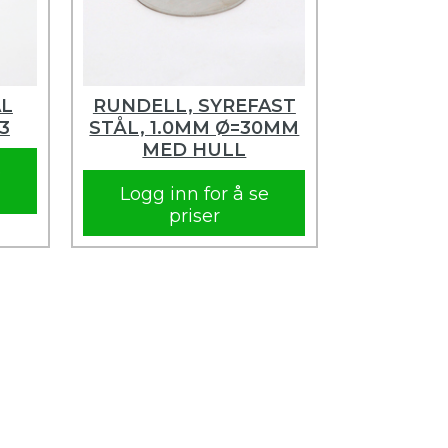
AL
RUNDELL, SYREFAST
3
STÅL, 1.0MM Ø=30MM
MED HULL
e
Logg inn for å se
priser