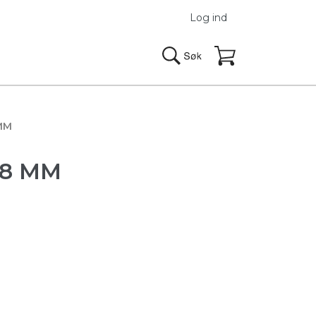
Log ind
MM
48 MM