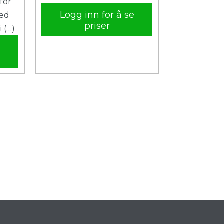
for
Logg inn for å se
med
priser
 (…)
e