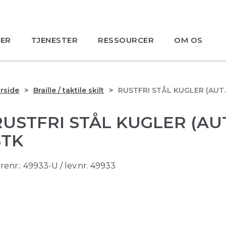
ER
TJENESTER
RESSOURCER
OM OS
rside
Braille / taktile skilt
RUSTFRI STÅL KUGLER (AUT. 
RUSTFRI STÅL KUGLER (AUT.
STK
renr.:
49933-U
/ lev.nr. 49933