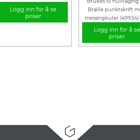
Brukes til hulltaging 
Logg inn for å se
Braille punktskrift 
priser
messingkuler (49934) i
Logg inn for å s
priser