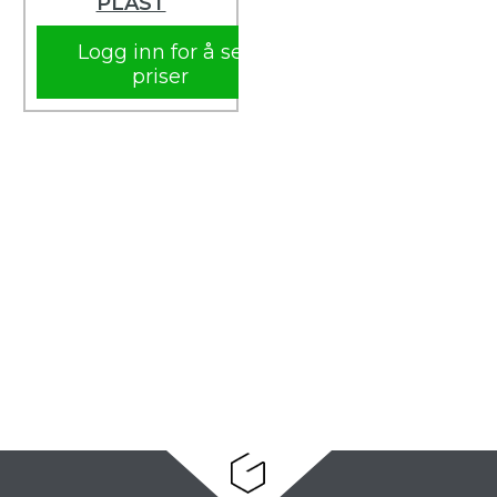
PLAST
Logg inn for å se
priser