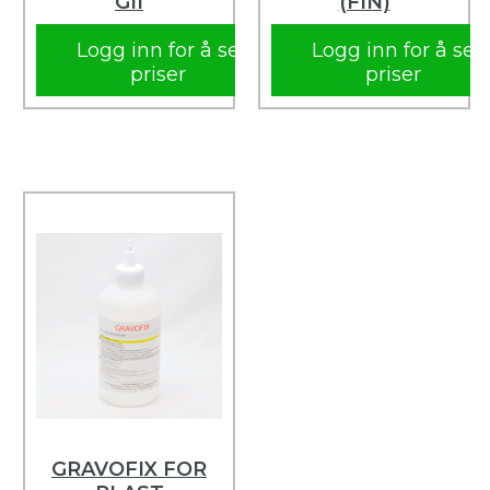
GII
(FIN)
Logg inn for å se
Logg inn for å se
priser
priser
GRAVOFIX FOR