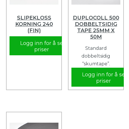
SLIPEKLOSS
DUPLOCOLL 500
KORNING 240
DOBBELTSIDIG
(FIN)
TAPE 25MM X
50M
Logg inn for å se
Standard
priser
dobbeltsidig
“skumtape”.
Logg inn for å se
priser