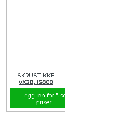
SKRUSTIKKE
VX2B, IS800
Logg inn for å se
priser