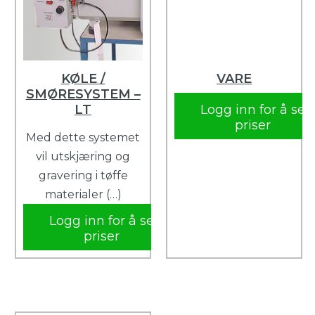
KØLE /
VARE
SMØRESYSTEM –
LT
Logg inn for å se
priser
Med dette systemet
vil utskjæring og
gravering i tøffe
materialer (…)
Logg inn for å se
priser