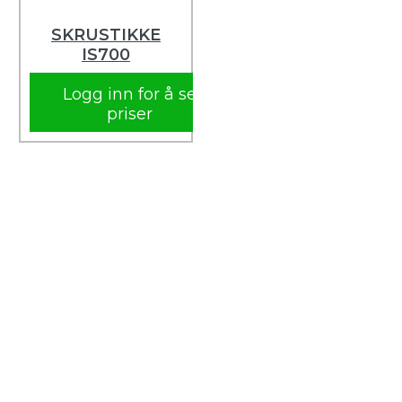
SKRUSTIKKE
IS700
Logg inn for å se
priser