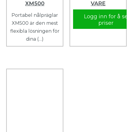
XM500
VARE
Portabel nålpräglar
Logg inn for å se
priser
XM500 är den mest
flexibla lösningen för
dina (…)