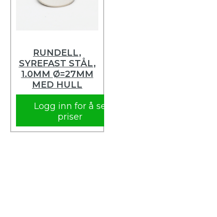
RUNDELL,
SYREFAST STÅL,
1.0MM Ø=27MM
MED HULL
Logg inn for å se
priser