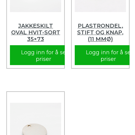
JAKKESKILT
PLASTRONDEL,
OVAL HVIT-SORT
STIFT OG KNAP,
35×73
(11 MMØ)
Logg inn for å se
Logg inn for å se
priser
priser