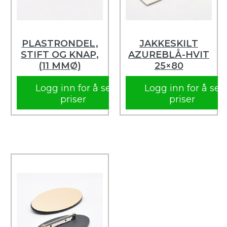
PLASTRONDEL,
JAKKESKILT
STIFT OG KNAP,
AZUREBLÅ-HVIT
(11 MMØ)
25×80
Logg inn for å se
Logg inn for å se
priser
priser