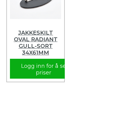
JAKKESKILT
OVAL RADIANT
GULL-SORT
34X61MM
Logg inn for å se
priser