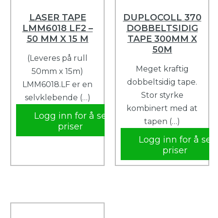
LASER TAPE
DUPLOCOLL 370
LMM6018 LF2 –
DOBBELTSIDIG
50 MM X 15 M
TAPE 300MM X
50M
(Leveres på rull
Meget kraftig
50mm x 15m)
dobbeltsidig tape.
LMM6018.LF er en
Stor styrke
selvklebende (…)
kombinert med at
Logg inn for å se
tapen (…)
priser
Logg inn for å se
priser