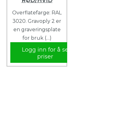
RØD/HVID
Overflatefarge: RAL
3020. Gravoply 2 er
en graveringsplate
for bruk (…)
Logg inn for å se
priser