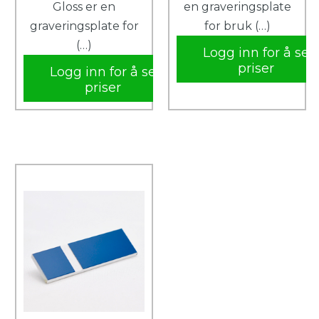
Gloss er en
en graveringsplate
graveringsplate for
for bruk (…)
(…)
Logg inn for å se
priser
Logg inn for å se
priser