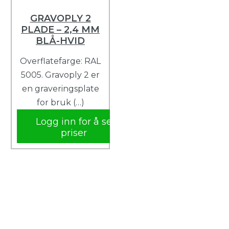
GRAVOPLY 2
PLADE – 2,4 MM
BLÅ-HVID
Overflatefarge: RAL
5005. Gravoply 2 er
en graveringsplate
for bruk (…)
Logg inn for å se
priser