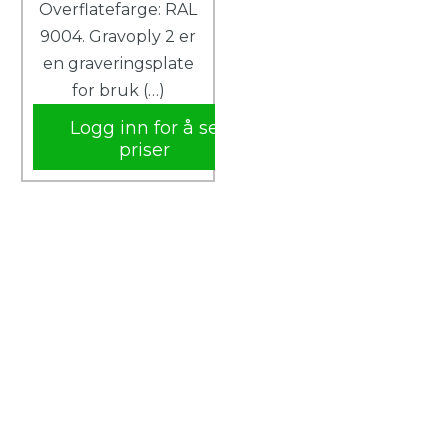
Overflatefarge: RAL
9004. Gravoply 2 er
en graveringsplate
for bruk (…)
Logg inn for å se
priser