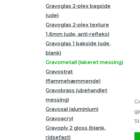
Gravoglas 2-plex bagside
(ude)
Gravoglas 2-plex texture
1,6mm (ude, anti-refleks)
Gravoglas 1 bakside (ude,
blank)
Gravometall (lakeret messing)
Gravostrat
(flammehæmmende)
Gravobrass (ubehandlet
messing)
Gr
Gravoxal (aluminium)
gj
Gravoacryl
St
Gravoply 2 gloss (blank,
ridsefast)