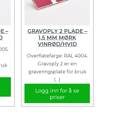
E –
GRAVOPLY 2 PLADE –
D
1,5 MM MØRK
VINRØD/HVID
005.
Overflatefarge: RAL 4004.
Gravoply 2 er en
bruk
graveringsplate for bruk
(…)
e
Logg inn for å se
priser