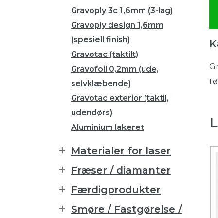
Gravoply 3c 1,6mm (3-lag)
Gravoply design 1,6mm
(spesiell finish)
K
Gravotac (taktilt)
Gr
Gravofoil 0,2mm (ude,
tø
selvklæbende)
Gravotac exterior (taktil,
udendørs)
L
Aluminium lakeret
Materialer for laser
Fræser / diamanter
Færdigprodukter
Smøre / Fastgørelse /