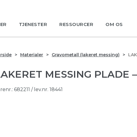
ER
TJENESTER
RESSOURCER
OM OS
rside
Materialer
Gravometall (lakeret messing)
LAK
LAKERET MESSING PLADE –
renr.:
682211
/ lev.nr. 18441