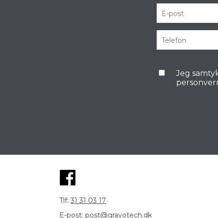
Jeg samtyk
personver
Tlf:
31 31 03 17
E-post:
post@gravotech.dk