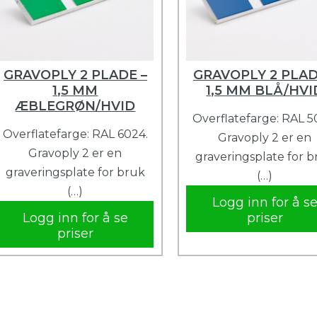
GRAVOPLY 2 PLADE –
GRAVOPLY 2 PLAD
1,5 MM
1,5 MM BLÅ/HVI
ÆBLEGRØN/HVID
Overflatefarge: RAL 5
Overflatefarge: RAL 6024.
Gravoply 2 er en
Gravoply 2 er en
graveringsplate for 
graveringsplate for bruk
(…)
(…)
Logg inn for å s
Logg inn for å se
priser
priser