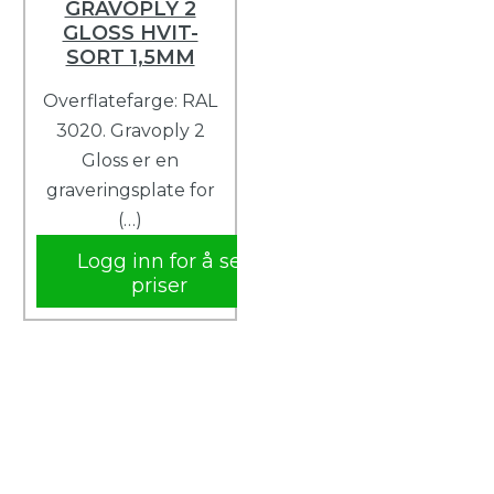
GRAVOPLY 2
GLOSS HVIT-
SORT 1,5MM
Overflatefarge: RAL
3020. Gravoply 2
Gloss er en
graveringsplate for
(…)
Logg inn for å se
priser