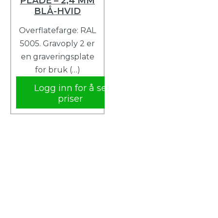
PLADE – 2,4 MM
BLÅ-HVID
Overflatefarge: RAL
5005. Gravoply 2 er
en graveringsplate
for bruk (…)
Logg inn for å se
priser