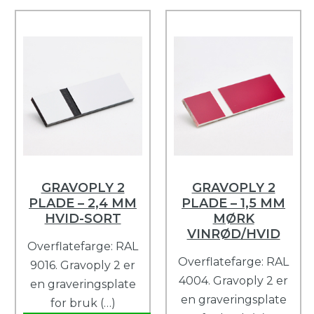
GRAVOPLY 2
GRAVOPLY 2
PLADE – 2,4 MM
PLADE – 1,5 MM
HVID-SORT
MØRK
VINRØD/HVID
Overflatefarge: RAL
Overflatefarge: RAL
9016. Gravoply 2 er
4004. Gravoply 2 er
en graveringsplate
en graveringsplate
for bruk (…)