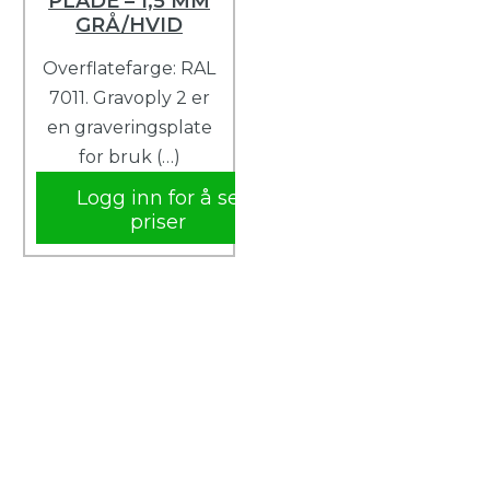
PLADE – 1,5 MM
GRÅ/HVID
Overflatefarge: RAL
7011. Gravoply 2 er
en graveringsplate
for bruk (…)
Logg inn for å se
priser