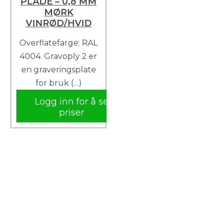
PLADE – 0,8 MM
MØRK
VINRØD/HVID
Overflatefarge: RAL
4004. Gravoply 2 er
en graveringsplate
for bruk (…)
Logg inn for å se
priser