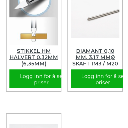
STIKKEL HM
DIAMANT 0,10
HALVERT 0,32MM
MM, 3,17 MMØ
(6,35MM)
SKAFT IM3 / M20
Logg inn for å se
Logg inn for å se
priser
priser