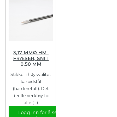
3,17 MMØ HM-
FRÆSER, SNIT
0,50 MM
Stikkel i høykvalitet
karbidstål
(hardmetall). Det
ideelle verktøy for
alle (…)
Logg inn for å se