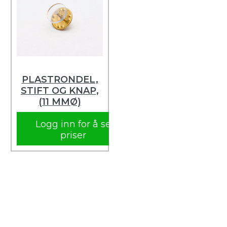
PLASTRONDEL,
STIFT OG KNAP,
(11 MMØ)
Logg inn for å se
priser