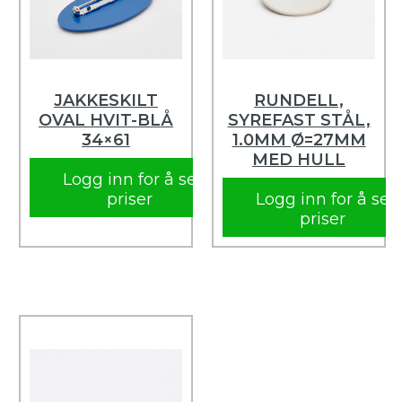
JAKKESKILT
RUNDELL,
OVAL HVIT-BLÅ
SYREFAST STÅL,
34×61
1.0MM Ø=27MM
MED HULL
Logg inn for å se
priser
Logg inn for å se
priser