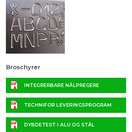
Broschyrer
INTEGRERBARE NÅLPREGERE
TECHNIFOR LEVERINGSPROGRAM
DYBDETEST I ALU OG STÅL