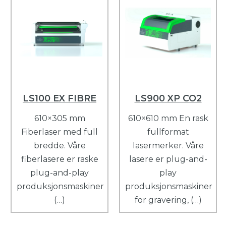
LS100 EX FIBRE
LS900 XP CO2
610×305 mm
610×610 mm En rask
Fiberlaser med full
fullformat
bredde. Våre
lasermerker. Våre
fiberlasere er raske
lasere er plug-and-
plug-and-play
play
produksjonsmaskiner
produksjonsmaskiner
(…)
for gravering, (…)