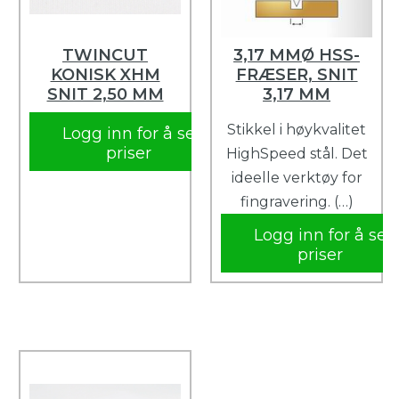
TWINCUT
3,17 MMØ HSS-
KONISK XHM
FRÆSER, SNIT
SNIT 2,50 MM
3,17 MM
Stikkel i høykvalitet
Logg inn for å se
priser
HighSpeed stål. Det
ideelle verktøy for
fingravering. (…)
Logg inn for å se
priser