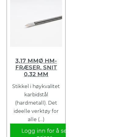
3,17 MMØ HM-
FRÆSER, SNIT
0,32 MM
Stikkel i høykvalitet
karbidstål
(hardmetall). Det
ideelle verktøy for
alle (…)
Logg inn for å se