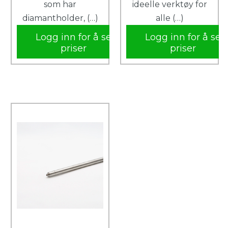
som har
ideelle verktøy for
diamantholder, (…)
alle (…)
Logg inn for å se
Logg inn for å se
priser
priser