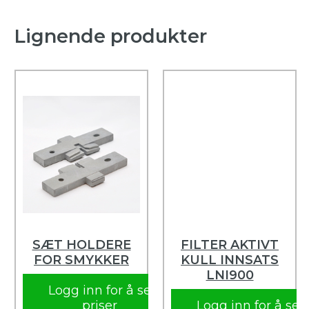
Lignende produkter
SÆT HOLDERE
FILTER AKTIVT
FOR SMYKKER
KULL INNSATS
LNI900
Logg inn for å se
priser
Logg inn for å se