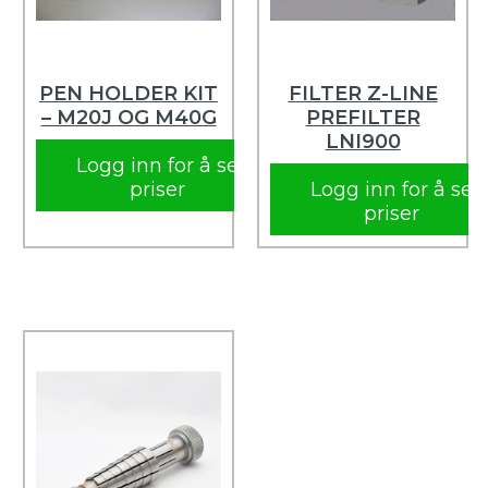
PEN HOLDER KIT
FILTER Z-LINE
– M20J OG M40G
PREFILTER
LNI900
Logg inn for å se
priser
Logg inn for å se
priser