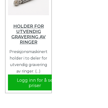
HOLDER FOR
UTVENDIG
GRAVERING AV
RINGER
Presisjonsmaskinert
holder i to deler for
utvendig gravering
av ringer. (…)
Logg inn for å se
priser