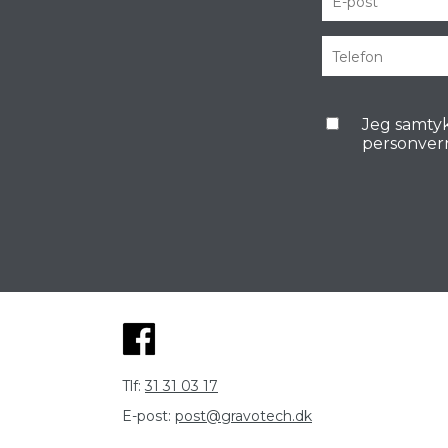
Jeg samtyk
personver
Tlf:
31 31 03 17
E-post:
post@gravotech.dk