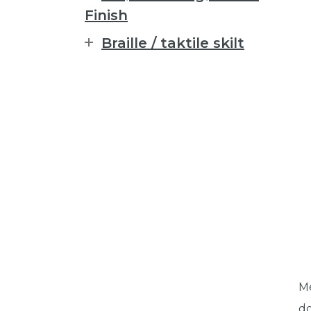
Finish
Braille / taktile skilt
Me
do