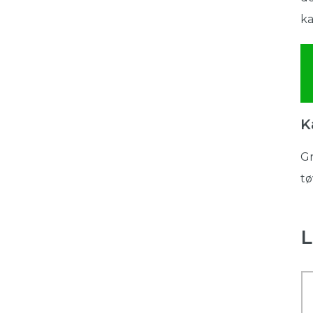
ka
K
Gr
tø
L