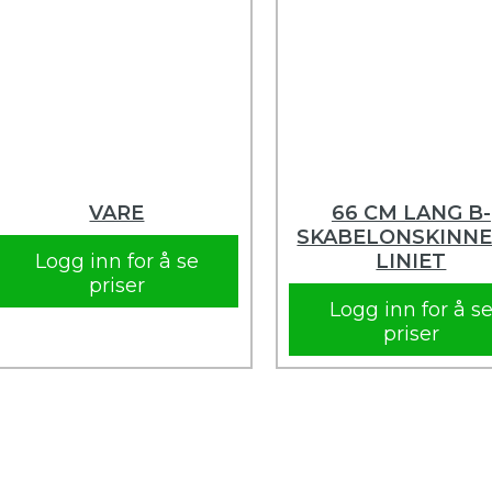
VARE
66 CM LANG B-
SKABELONSKINNE 
Logg inn for å se
LINIET
priser
Logg inn for å s
priser