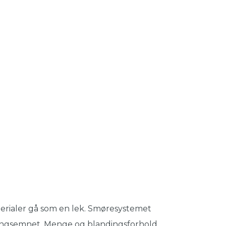
terialer gå som en lek. Smøresystemet
ringsemnet. Menge og blandingsforhold