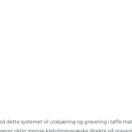
d dette systemet vil utskjæring og gravering i tøffe ma
serer riktig menge kjøle/smørevæske direkte på grave