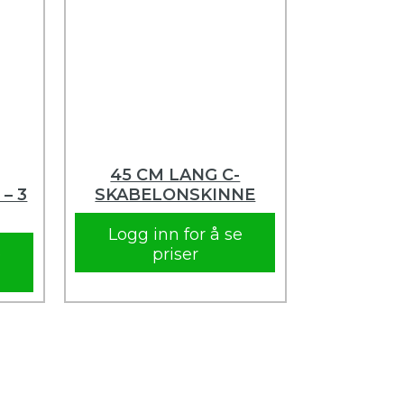
45 CM LANG C-
– 3
SKABELONSKINNE
Logg inn for å se
e
priser