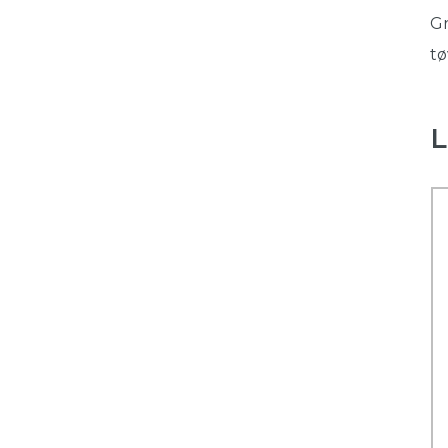
Gr
tø
L