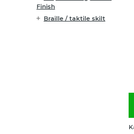
Finish
Braille / taktile skilt
K