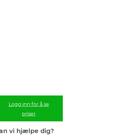
Logg inn for å se
priser
an vi hjælpe dig?