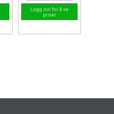
e
Logg inn for å se
priser