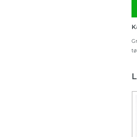
K
Gr
tø
L