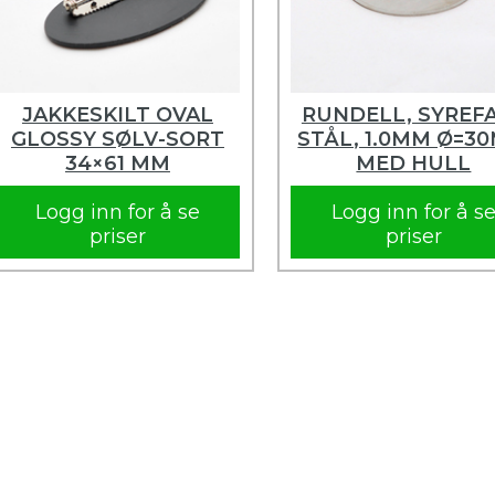
JAKKESKILT OVAL
RUNDELL, SYREF
GLOSSY SØLV-SORT
STÅL, 1.0MM Ø=3
34×61 MM
MED HULL
Logg inn for å se
Logg inn for å s
priser
priser