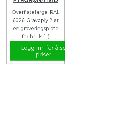
FYRGRØN/HVID
Overflatefarge: RAL
6026. Gravoply 2 er
en graveringsplate
for bruk (…)
Logg inn for å se
priser