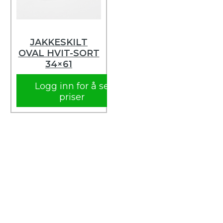
JAKKESKILT
OVAL HVIT-SORT
34×61
Logg inn for å se
priser