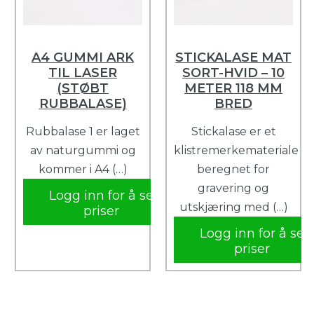
A4 GUMMI ARK
STICKALASE MAT
TIL LASER
SORT-HVID – 10
(STØBT
METER 118 MM
RUBBALASE)
BRED
Rubbalase 1 er laget
Stickalase er et
av naturgummi og
klistremerkemateriale
kommer i A4 (…)
beregnet for
gravering og
Logg inn for å se
utskjæring med (…)
priser
Logg inn for å se
priser