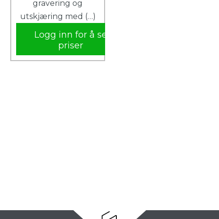
gravering og
utskjæring med (…)
Logg inn for å se
priser