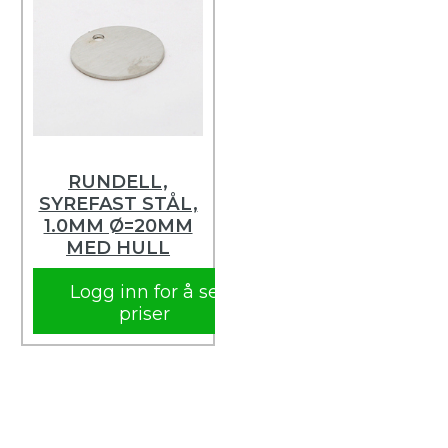
RUNDELL,
SYREFAST STÅL,
1.0MM Ø=20MM
MED HULL
Logg inn for å se
priser