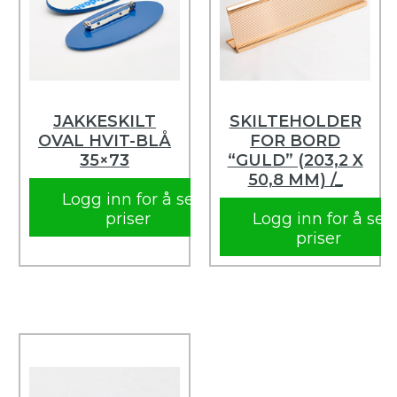
JAKKESKILT
SKILTEHOLDER
OVAL HVIT-BLÅ
FOR BORD
35×73
“GULD” (203,2 X
50,8 MM) /_
Logg inn for å se
priser
Logg inn for å se
priser