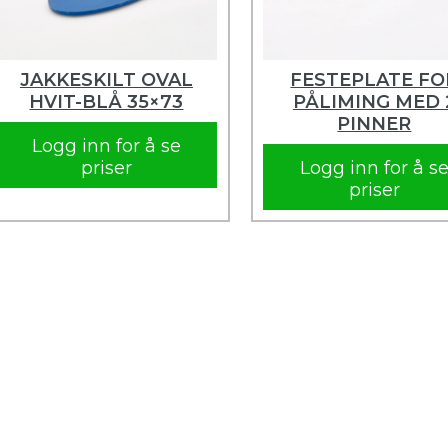
JAKKESKILT OVAL
FESTEPLATE FO
HVIT-BLÅ 35×73
PÅLIMING MED 
PINNER
Logg inn for å se
priser
Logg inn for å s
priser