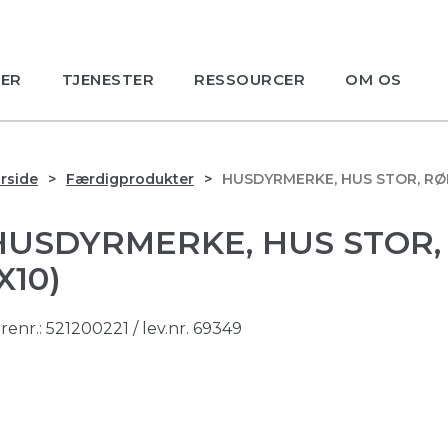
ER
TJENESTER
RESSOURCER
OM OS
rside
Færdigprodukter
HUSDYRMERKE, HUS STOR, RØD
HUSDYRMERKE, HUS STOR,
X10)
renr.:
521200221
/ lev.nr. 69349