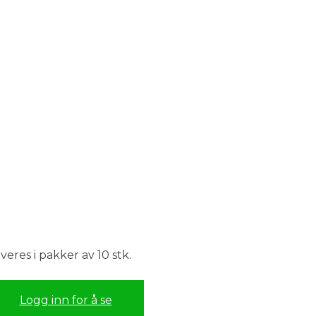
veres i pakker av 10 stk.
Logg inn for å se