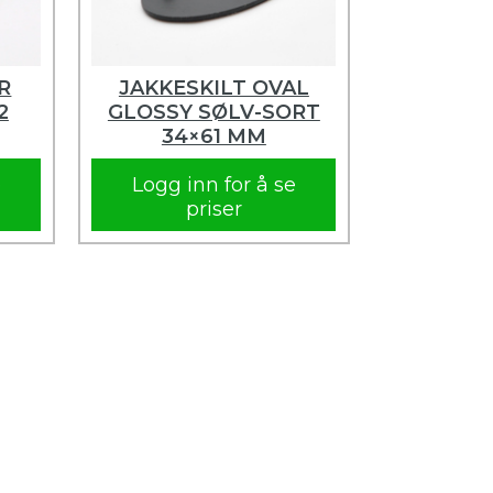
R
JAKKESKILT OVAL
2
GLOSSY SØLV-SORT
34×61 MM
e
Logg inn for å se
priser