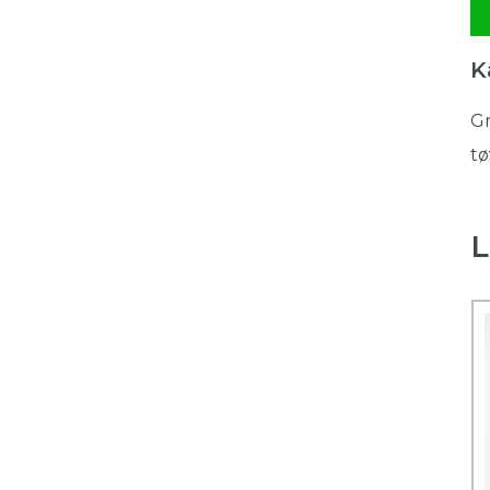
K
Gr
tø
L