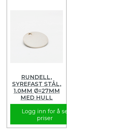
RUNDELL,
SYREFAST STÅL,
1.0MM Ø=27MM
MED HULL
Logg inn for å se
priser