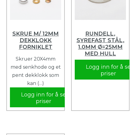
SKRUE M/ 12MM
RUNDELL,
DEKKLOKK
SYREFAST STÅL,
FORNIKLET
1.0MM Ø=25MM
MED HULL
Skruer 20X4mm
Logg inn for å se
med senkhode og et
priser
pent dekklokk som
kan (…)
Logg inn for å se
priser