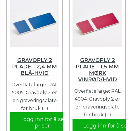
GRAVOPLY 2
GRAVOPLY 2
PLADE – 2,4 MM
PLADE – 1,5 MM
BLÅ-HVID
MØRK
VINRØD/HVID
Overflatefarge: RAL
Overflatefarge: RAL
5005. Gravoply 2 er
4004. Gravoply 2 er
en graveringsplate
en graveringsplate
for bruk (…)
for bruk (…)
Logg inn for å se
priser
Logg inn for å se