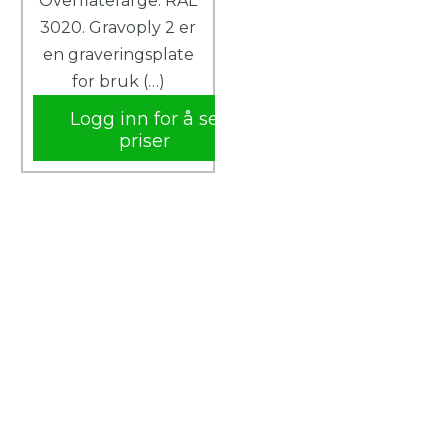
Overflatefarge: RAL
3020. Gravoply 2 er
en graveringsplate
for bruk (…)
Logg inn for å se
priser