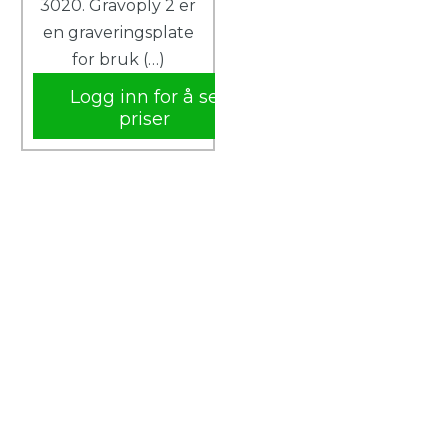
3020. Gravoply 2 er
en graveringsplate
for bruk (…)
Logg inn for å se
priser