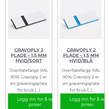
GRAVOPLY 2
GRAVOPLY 2
PLADE – 1,5 MM
PLADE – 1,5 MM
HVID/SORT
HVID/BLÅ
Overflatefarge: RAL
Overflatefarge: RAL
9016. Gravoply 2 er
9016. Gravoply 2 er
en graveringsplate
en graveringsplate
for bruk (…)
for bruk (…)
Logg inn for å se
Logg inn for å se
priser
priser