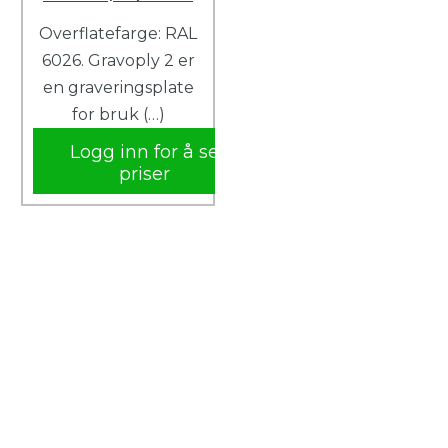
Overflatefarge: RAL
6026. Gravoply 2 er
en graveringsplate
for bruk (…)
Logg inn for å se
priser